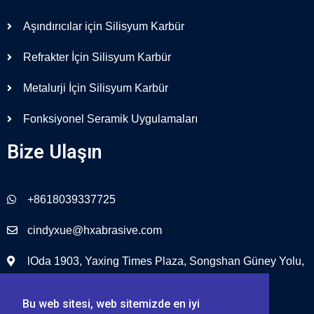
Aşındırıcılar için Silisyum Karbür
Refrakter İçin Silisyum Karbür
Metalurji İçin Silisyum Karbür
Fonksiyonel Seramik Uygulamaları
Bize Ulaşın
+8618039337725
cindyxue@hxabrasive.com
lOda 1903, Yaxing Times Plaza, Songshan Güney Yolu,
Zhengzhou, Çin
Bu web sitesi, web sitemizde en iyi