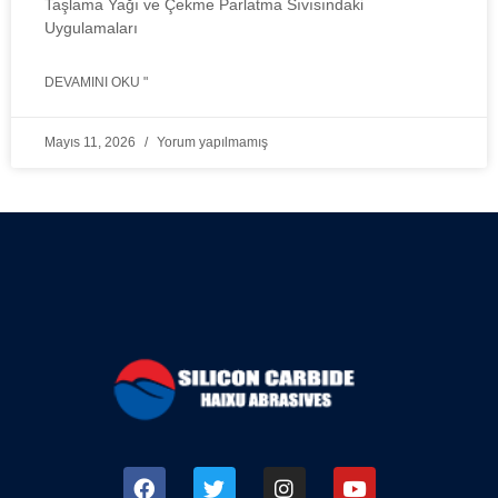
Taşlama Yağı ve Çekme Parlatma Sıvısındaki
Uygulamaları
DEVAMINI OKU "
Mayıs 11, 2026
Yorum yapılmamış