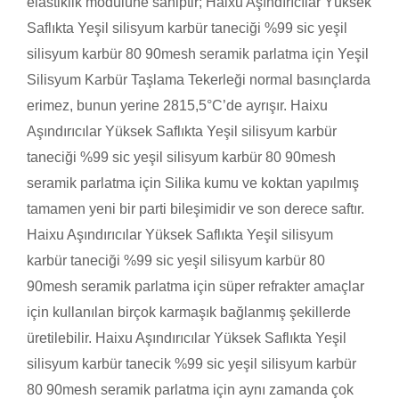
elastiklik modülüne sahiptir; Haixu Aşındırıcılar Yüksek
Saflıkta Yeşil silisyum karbür taneciği %99 sic yeşil
silisyum karbür 80 90mesh seramik parlatma için Yeşil
Silisyum Karbür Taşlama Tekerleği normal basınçlarda
erimez, bunun yerine 2815,5°C’de ayrışır. Haixu
Aşındırıcılar Yüksek Saflıkta Yeşil silisyum karbür
taneciği %99 sic yeşil silisyum karbür 80 90mesh
seramik parlatma için Silika kumu ve koktan yapılmış
tamamen yeni bir parti bileşimidir ve son derece saftır.
Haixu Aşındırıcılar Yüksek Saflıkta Yeşil silisyum
karbür taneciği %99 sic yeşil silisyum karbür 80
90mesh seramik parlatma için süper refrakter amaçlar
için kullanılan birçok karmaşık bağlanmış şekillerde
üretilebilir. Haixu Aşındırıcılar Yüksek Saflıkta Yeşil
silisyum karbür tanecik %99 sic yeşil silisyum karbür
80 90mesh seramik parlatma için aynı zamanda çok