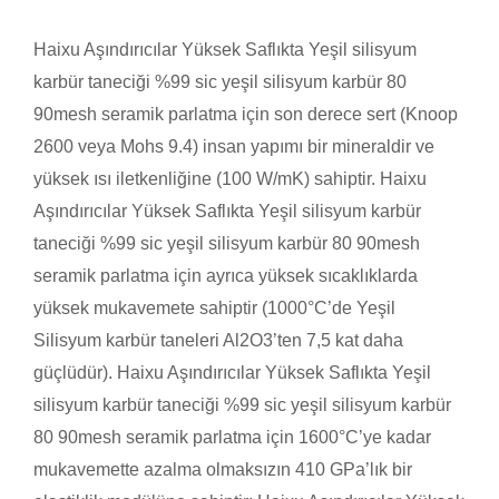
Haixu Aşındırıcılar Yüksek Saflıkta Yeşil silisyum
karbür taneciği %99 sic yeşil silisyum karbür 80
90mesh seramik parlatma için son derece sert (Knoop
2600 veya Mohs 9.4) insan yapımı bir mineraldir ve
yüksek ısı iletkenliğine (100 W/mK) sahiptir. Haixu
Aşındırıcılar Yüksek Saflıkta Yeşil silisyum karbür
taneciği %99 sic yeşil silisyum karbür 80 90mesh
seramik parlatma için ayrıca yüksek sıcaklıklarda
yüksek mukavemete sahiptir (1000°C’de Yeşil
Silisyum karbür taneleri Al2O3’ten 7,5 kat daha
güçlüdür). Haixu Aşındırıcılar Yüksek Saflıkta Yeşil
silisyum karbür taneciği %99 sic yeşil silisyum karbür
80 90mesh seramik parlatma için 1600°C’ye kadar
mukavemette azalma olmaksızın 410 GPa’lık bir