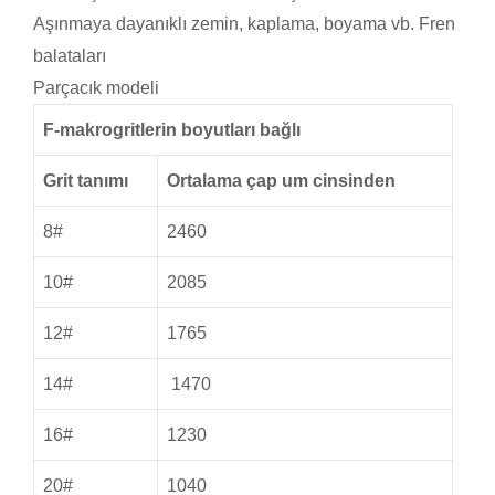
Aşınmaya dayanıklı zemin, kaplama, boyama vb. Fren
balataları
Parçacık modeli
F-makrogritlerin boyutları bağlı
Grit tanımı
Ortalama çap um cinsinden
8#
2460
10#
2085
12#
1765
14#
1470
16#
1230
20#
1040