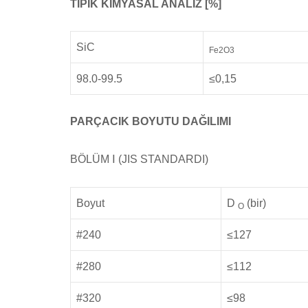
TIPİK KİMYASAL ANALİZ [%]
SiC
Fe2O3
98.0-99.5
≤0,15
PARÇACIK BOYUTU DAĞILIMI
BÖLÜM Ⅰ (JIS STANDARDI)
Boyut
D
(bir)
O
#240
≤127
#280
≤112
#320
≤98