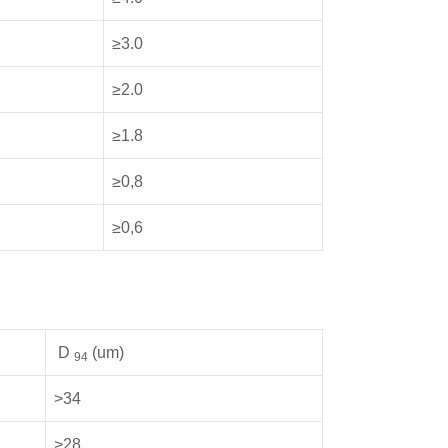
≥3.0
≥2.0
≥1.8
≥0,8
≥0,6
D
(um)
94
>34
>28