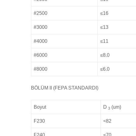
#2500
≤16
#3000
≤13
#4000
≤11
#6000
≤8.0
#8000
≤6.0
BÖLÜM II (FEPA STANDARDI)
Boyut
D
(um)
3
F230
<82
F240
<70