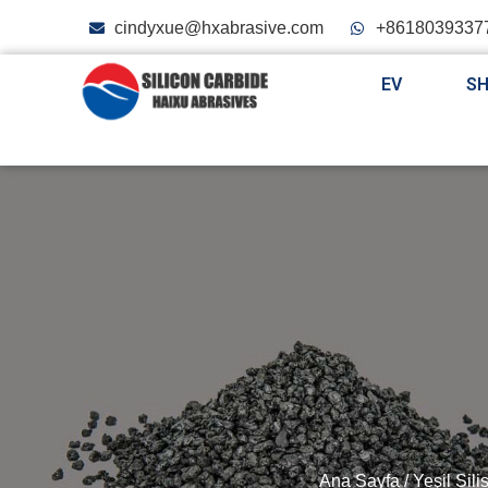
cindyxue@hxabrasive.com
+8618039337
EV
S
Ana Sayfa
/
Yeşil Sil