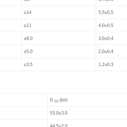
≤14
5,5±0,5
≤11
4.0±0.5
≤8.0
3,0±0,4
≤5.0
2,0±0,4
≤3,5
1.2±0.3
D
(bir)
50
53.0±3.0
44,5±2,0