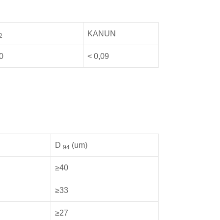
KANUN
2
0
< 0,09
D
(um)
94
≥40
≥33
≥27