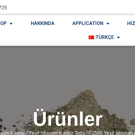
725
HOP
HAKKINDA
APPLICATION
HI
TÜRKÇE
Ürünler
isyum Karbür
/
Yeşil silisyum Karbür Tozu
/ F1500 Yeşil silisyum