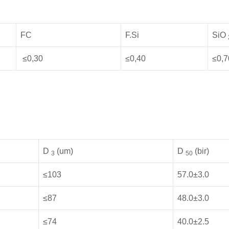
FC
F.Si
SiO
≤0,30
≤0,40
≤0,7
D
(um)
D
(bir)
3
50
≤103
57.0±3.0
≤87
48.0±3.0
≤74
40.0±2.5