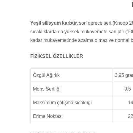
Yeşil silisyum karbür,
son derece sert (Knoop 260
sıcaklıklarda da yüksek mukavemete sahiptir (100
kadar mukavemetinde azalma olmaz ve normal bas
FİZİKSEL ÖZELLİKLER
Özgül Ağırlık
3,95 gr
Mohs Sertliği
9.5
Maksimum çalışma sıcaklığı
190
Erime Noktası
225