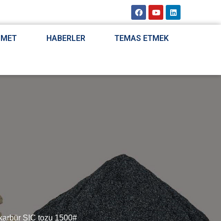
ZMET
HABERLER
TEMAS ETMEK
 karbür SIC tozu 1500#