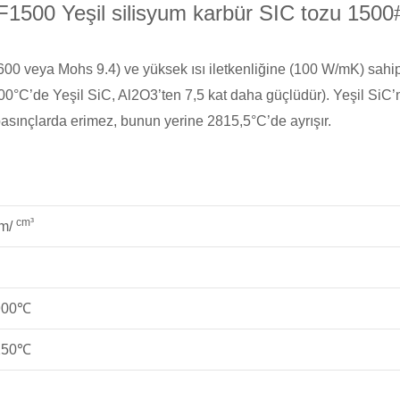
F1500 Yeşil silisyum karbür SIC tozu 1500
0 veya Mohs 9.4) ve yüksek ısı iletkenliğine (100 W/mK) sahip,
0°C’de Yeşil SiC, Al2O3’ten 7,5 kat daha güçlüdür). Yeşil SiC’
ınçlarda erimez, bunun yerine 2815,5°C’de ayrışır.
cm³
am/
0℃
0℃