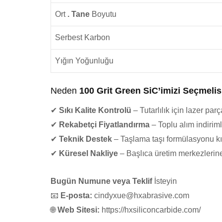
Ort
. Tane
Boyutu
Serbest
Karbon
Yığın
Yoğunluğu
Neden
100 Grit Green SiC’imizi Seçmelis
✔
​​Sıkı Kalite Kontrolü
​​ – Tutarlılık için lazer pa
✔
​​Rekabetçi Fiyatlandırma
​​ – Toplu alım indiri
✔
​​Teknik Destek
​​ – Taşlama taşı formülasyonu k
✔
​​Küresel Nakliye
​​ – Başlıca üretim merkezlerin
Bugün Numune veya Teklif
İsteyin
​​📧
​​E-posta:
​​
cindyxue@hxabrasive.com
🌐
​​Web Sitesi:
​​ https://hxsiliconcarbide.com/