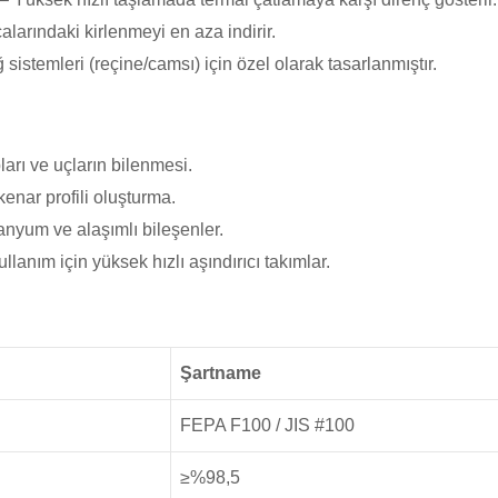
çalarındaki kirlenmeyi en aza indirir.
bağ sistemleri (reçine/camsı) için özel olarak tasarlanmıştır.
pları ve uçların bilenmesi.
kenar profili oluşturma.
itanyum ve alaşımlı bileşenler.
kullanım için yüksek hızlı aşındırıcı takımlar.
Şartname
FEPA F100 / JIS #100
≥%98,5