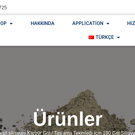
725
HOP
HAKKINDA
APPLICATION
HI
TÜRKÇE
Ürünler
eşil silisyum Karbür Grit
/ Taşlama Tekerleği için 100 Grit Silis