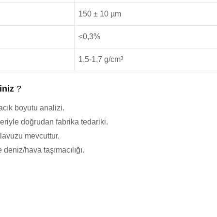
150 ± 10 µm
≤0,3%
1,5-1,7 g/cm³
iniz
?
rçacık boyutu analizi.
mleriyle doğrudan fabrika tedariki.
ılavuzu mevcuttur.
e deniz/hava taşımacılığı.