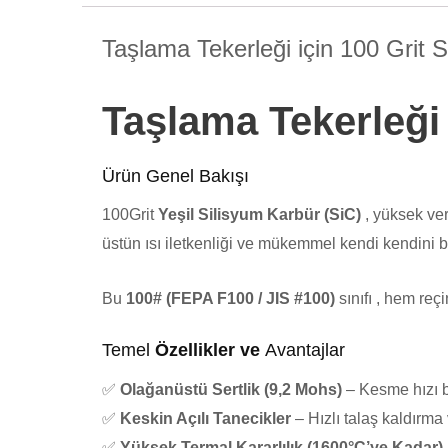
Taşlama Tekerleği için 100 Grit 
Taşlama Tekerleği
Ürün
Genel Bakışı
100Grit
Yeşil Silisyum Karbür (SiC)
, yüksek ver
üstün ısı iletkenliği ve mükemmel kendi kendini bi
Bu
100# (FEPA F100 / JIS #100)
sınıfı , hem reç
Temel
Özellikler ve
Avantajlar
✅
​​Olağanüstü Sertlik (9,2 Mohs)
​​ – Kesme hızı
✅
​​Keskin Açılı Tanecikler
​​ – Hızlı talaş kaldırm
✅
​​Yüksek Termal Kararlılık (1600°C’ye Kadar)