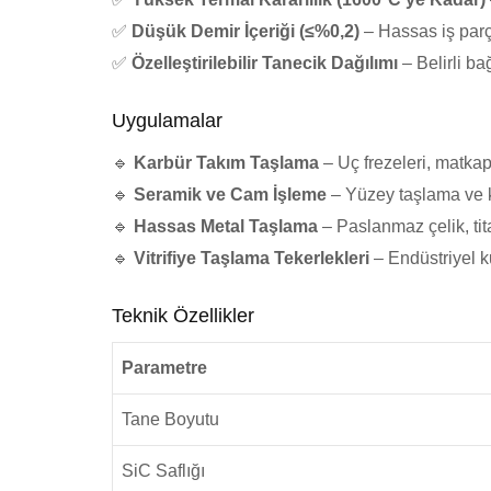
✅
​​Düşük Demir İçeriği (≤%0,2)
​​ – Hassas iş par
✅
​​Özelleştirilebilir Tanecik Dağılımı
​​ – Belirli 
Uygulamalar
🔹
​​Karbür Takım Taşlama
​​ – Uç frezeleri, matka
🔹
​​Seramik ve Cam İşleme
​​ – Yüzey taşlama ve 
🔹
​​Hassas Metal Taşlama
​​ – Paslanmaz çelik, t
🔹
​​Vitrifiye Taşlama Tekerlekleri
​​ – Endüstriyel 
Teknik
Özellikler
Parametre
Tane
Boyutu
SiC
Saflığı