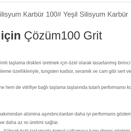
Silisyum Karbür 100# Yeşil Silisyum Karbür
 için
Çözüm
100 Grit
imli taşlama diskleri üretmek için özel olarak tasarlanmış birinci 
leme özellikleriyle, tungsten karbür, seramik ve cam gibi sert ve
ine hem de vitrifiye bağlı taşlama taşlarında tutarlı performansı 
 bakımından alümina aşındırıcılardan daha iyi performans gösteri
a ve daha az ısı üretimi sağlar.
​​ – Yüksek hızlı taşlamada termal çatlamaya karşı direnç gösterir.