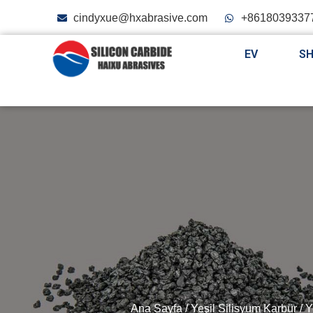
cindyxue@hxabrasive.com
+8618039337
EV
S
Ana Sayfa
/
Yeşil Silisyum Karbür
/
Y