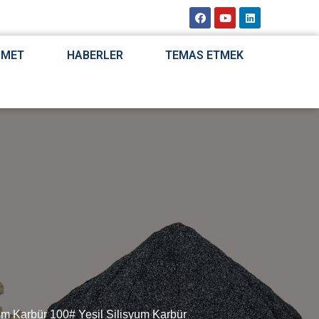
ZMET
HABERLER
TEMAS ETMEK
yum Karbür 100# Yeşil Silisyum Karbür