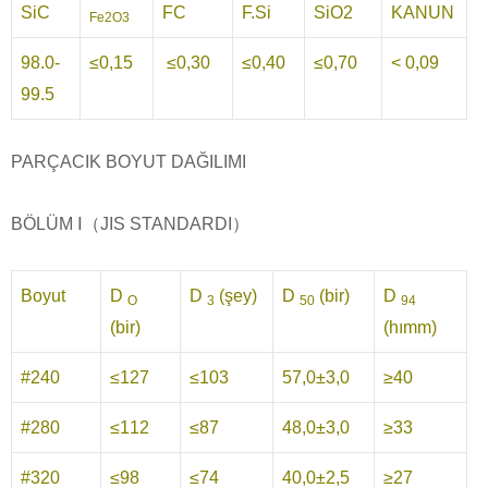
SiC
FC
F.Si
SiO2
KANUN
Fe2O3
98.0-
≤0,15
≤0,30
≤0,40
≤0,70
< 0,09
99.5
PARÇACIK BOYUT DAĞILIMI
BÖLÜM Ⅰ（JIS STANDARDI）
Boyut
D
D
(şey)
D
(bir)
D
O
3
50
94
(bir)
(hımm)
#240
≤127
≤103
57,0±3,0
≥40
#280
≤112
≤87
48,0±3,0
≥33
#320
≤98
≤74
40,0±2,5
≥27