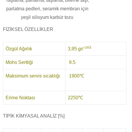
Taşlama, parlatma, taşlama, bileme taşı,
parlatma pedleri, seramik membran için
yeşil silisyum karbür tozu
FİZİKSEL ÖZELLİKLER
cm3
Özgül Ağırlık
3,95 gr/
Mohs Sertliği
9.5
Maksimum servis sıcaklığı
1900℃
Erime Noktası
2250℃
TİPİK KİMYASAL ANALİZ [%]