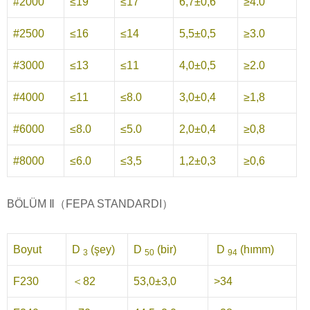
#2000
≤19
≤17
6,7±0,6
≥4.0
#2500
≤16
≤14
5,5±0,5
≥3.0
#3000
≤13
≤11
4,0±0,5
≥2.0
#4000
≤11
≤8.0
3,0±0,4
≥1,8
#6000
≤8.0
≤5.0
2,0±0,4
≥0,8
#8000
≤6.0
≤3,5
1,2±0,3
≥0,6
BÖLÜM Ⅱ（FEPA STANDARDI）
Boyut
D
(şey)
D
(bir)
D
(hımm)
3
50
94
F230
＜82
53,0±3,0
>34