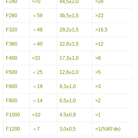
F240
<70
44,5±2,0
>28
F280
＜59
36,5±1,5
>22
F320
＜49
29,2±1,5
>16,5
F360
＜40
22,8±1,5
>12
F400
<32
17,3±1,0
>8
F500
＜25
12,8±1,0
>5
F600
＜19
9,3±1,0
>3
F800
＜14
6,5±1,0
>2
F1000
<10
4,5±0,8
>1
F1200
＜7
3,0±0,5
>1(%80’de)