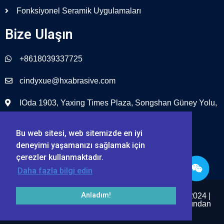
Fonksiyonel Seramik Uygulamaları
Bize Ulaşın
+8618039337725
cindyxue@hxabrasive.com
lOda 1903, Yaxing Times Plaza, Songshan Güney Yolu,
Zhengzhou, Çin
Bu web sitesi, web sitemizde en iyi
deneyimi yaşamanızı sağlamak için
çerezler kullanmaktadır.
Daha fazla bilgi edin
Anladım!
Zhengzhou Haixu Aşındırıcılar Co., Ltd. © 1999 – 2024 |
Tüm Hakları Saklıdır.
Site Haritası
Haixu Tarafından
Sağlanmaktadır