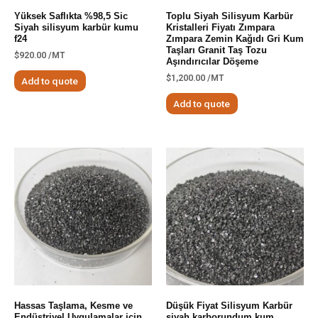
Yüksek Saflıkta %98,5 Sic
Toplu Siyah Silisyum Karbür
Siyah silisyum karbür kumu
Kristalleri Fiyatı Zımpara
f24
Zımpara Zemin Kağıdı Gri Kum
Taşları Granit Taş Tozu
$
920.00
/MT
Aşındırıcılar Döşeme
$
1,200.00
/MT
Add to quote
Add to quote
Hassas Taşlama, Kesme ve
Düşük Fiyat Silisyum Karbür
Endüstriyel Uygulamalar için
siyah karborundum kum