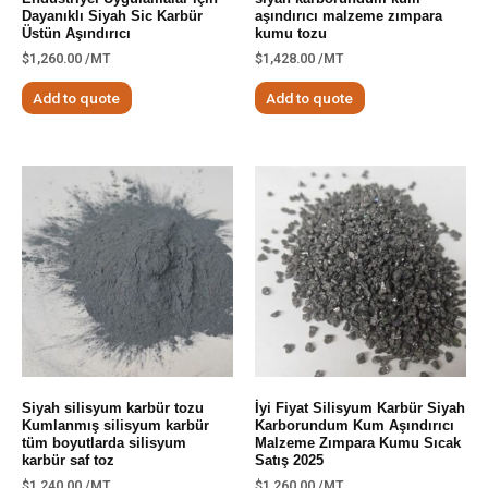
Dayanıklı Siyah Sic Karbür
aşındırıcı malzeme zımpara
Üstün Aşındırıcı
kumu tozu
$
1,260.00
/MT
$
1,428.00
/MT
Add to quote
Add to quote
Siyah silisyum karbür tozu
İyi Fiyat Silisyum Karbür Siyah
Kumlanmış silisyum karbür
Karborundum Kum Aşındırıcı
tüm boyutlarda silisyum
Malzeme Zımpara Kumu Sıcak
karbür saf toz
Satış 2025
$
1,240.00
/MT
$
1,260.00
/MT