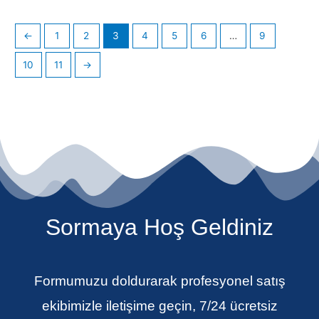
←
1
2
3
4
5
6
…
9
10
11
→
Sormaya Hoş Geldiniz
Formumuzu doldurarak profesyonel satış
ekibimizle iletişime geçin, 7/24 ücretsiz