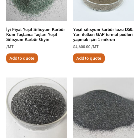
İyi Fiyat Yeşil Silisyum Karbür
Yeşil silisyum karbür tozu D50:
Kum Taşlama Taşları Yeşil
Yarı iletken GAP termal pedleri
Silisyum Karbür Giyin
yapmak için 1 mikron
/MT
$
4,600.00
/MT
Add to quote
Add to quote