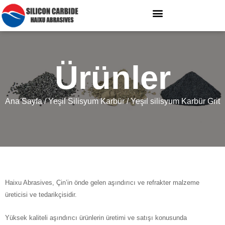
Ürünler
Ana Sayfa
/
Yeşil Silisyum Karbür
/ Yeşil silisyum Karbür Grit
Haixu Abrasives, Çin’in önde gelen aşındırıcı ve refrakter malzeme
üreticisi ve tedarikçisidir.
Yüksek kaliteli aşındırıcı ürünlerin üretimi ve satışı konusunda