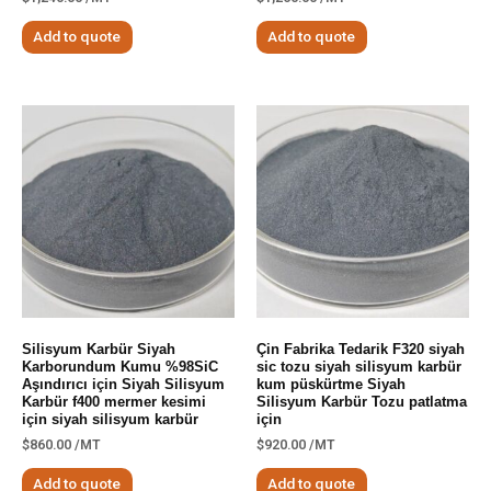
Add to quote
Add to quote
Silisyum Karbür Siyah
Çin Fabrika Tedarik F320 siyah
Karborundum Kumu %98SiC
sic tozu siyah silisyum karbür
Aşındırıcı için Siyah Silisyum
kum püskürtme Siyah
Karbür f400 mermer kesimi
Silisyum Karbür Tozu patlatma
için siyah silisyum karbür
için
$
860.00
/MT
$
920.00
/MT
Add to quote
Add to quote