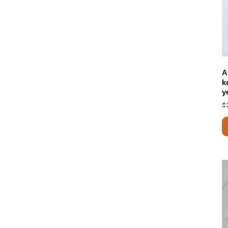
A
k
y
$