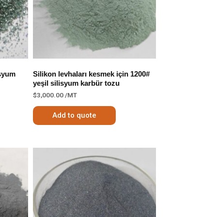
isyum
Silikon levhaları kesmek için 1200#
yeşil silisyum karbür tozu
$
3,000.00
/MT
Add to quote