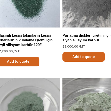
laşımlı kesici takımların kesici
Parlatma diskleri üretimi içi
enarlarının kumlama işlemi için
siyah silisyum karbür.
eşil silisyum karbür 120#.
$
2,000.00
/MT
2,200.00
/MT
Add to quote
Add to quote