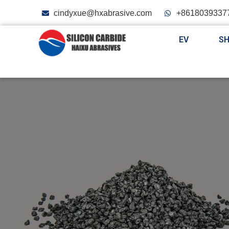
cindyxue@hxabrasive.com
+8618039337
EV
S