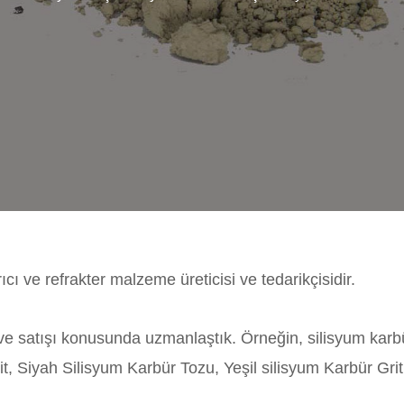
cı ve refrakter malzeme üreticisi ve tedarikçisidir.
i ve satışı konusunda uzmanlaştık. Örneğin, silisyum karb
t, Siyah Silisyum Karbür Tozu, Yeşil silisyum Karbür Grit,