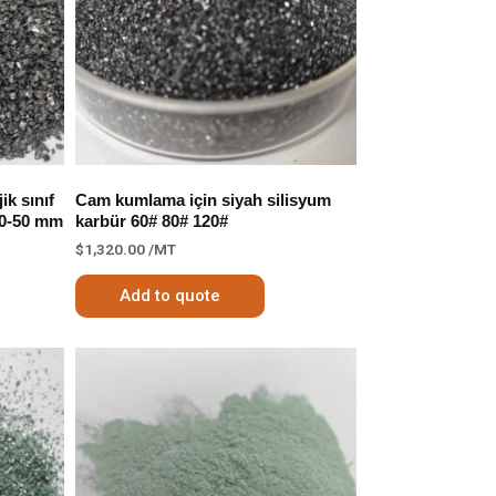
ik sınıf
Cam kumlama için siyah silisyum
10-50 mm
karbür 60# 80# 120#
$
1,320.00
/MT
Add to quote