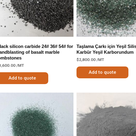
lack silicon carbide 24# 36# 54# for
Taşlama Çarkı için Yeşil Sil
andblasting of basalt marble
Karbür Yeşil Karborundum
ombstones
$
2,800.00
/MT
1,600.00
/MT
Add to quote
Add to quote