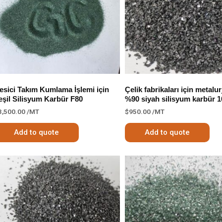
esici Takım Kumlama İşlemi için
Çelik fabrikaları için metalurj
eşil Silisyum Karbür F80
%90 siyah silisyum karbür 
3,500.00
/MT
$
950.00
/MT
Add to quote
Add to quote