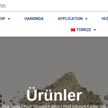
725
HOP
HAKKINDA
APPLICATION
HI
TÜRKÇE
Ürünler
Ana Sayfa
/
Yeşil Silisyum Karbür
/ Yeşil silisyum Karbür Grit