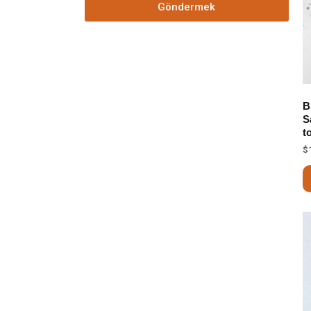
Göndermek
B
S
t
$