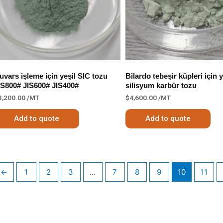
uvars işleme için yeşil SIC tozu
Bilardo tebeşir küpleri için y
IS800# JIS600# JIS400#
silisyum karbür tozu
3,200.00
/MT
$
4,600.00
/MT
Add to quote
Add to quote
←
1
2
3
…
7
8
9
10
11