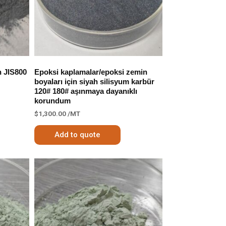
n JIS800
Epoksi kaplamalar/epoksi zemin
boyaları için siyah silisyum karbür
120# 180# aşınmaya dayanıklı
korundum
$
1,300.00
/MT
Add to quote