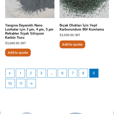
Yangına Dayanıklı Nano
Bıçak Olukları İçin Yeşil
Levhalar için 3 µm, 4 µm, 5 µm
Karborundum 80# Kumlama
Refrakter Siyah Silisyum
$
3,500.00
/MT
Karbür Tozu
$
3,600.00
/MT
Add to quote
Add to quote
←
1
2
3
…
6
7
8
9
10
11
→