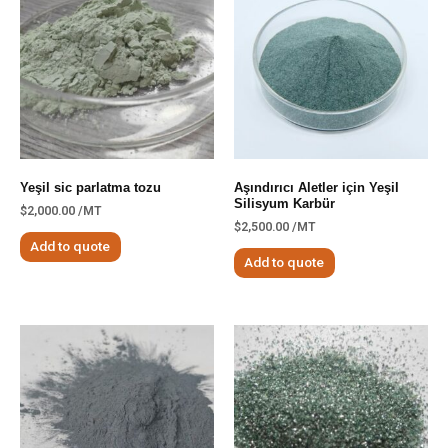
Yeşil sic parlatma tozu
Aşındırıcı Aletler için Yeşil
Silisyum Karbür
$
2,000.00
/MT
$
2,500.00
/MT
Add to quote
Add to quote