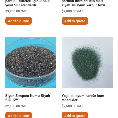
partikül filtreleri için JIS400
partikül filtreleri için 400#
yeşil SIC standardı.
siyah silisyum karbür tozu
$
3,200.00
/MT
$
2,800.00
/MT
Add to quote
Add to quote
Siyah Zımpara Kumu Siyah
Yeşil silisyum karbür kum
SIC 12#
tanecikleri
$
2,100.00
/MT
$
2,500.00
/MT
Add to quote
Add to quote