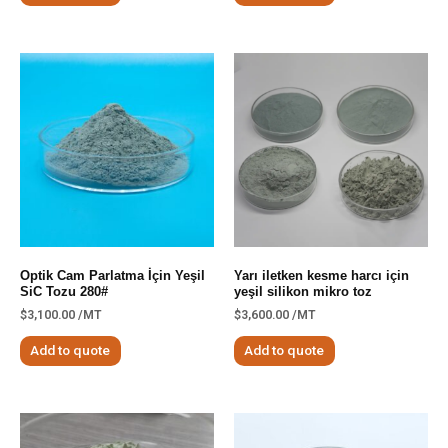
Optik Cam Parlatma İçin Yeşil
Yarı iletken kesme harcı için
SiC Tozu 280#
yeşil silikon mikro toz
$
3,100.00
/MT
$
3,600.00
/MT
Add to quote
Add to quote