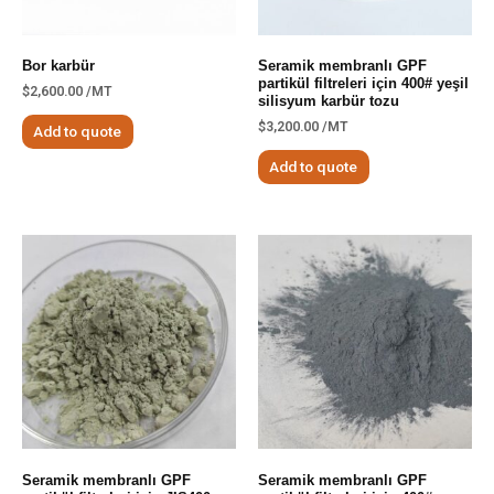
Bor karbür
Seramik membranlı GPF
partikül filtreleri için 400# yeşil
$
2,600.00
/MT
silisyum karbür tozu
$
3,200.00
/MT
Add to quote
Add to quote
Seramik membranlı GPF
Seramik membranlı GPF